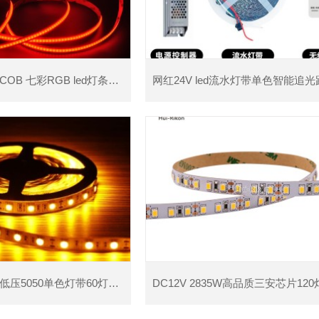
低压24V 无暗区COB 七彩RGB led灯条，家居书桌 橱柜 衣柜装饰LED灯带
查看详情
查看详情
创日汇12V/24V 低压5050单色灯带60灯每米高亮自粘软灯条 家居装修灯带