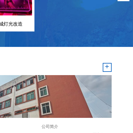
城灯光改造
+
司简介