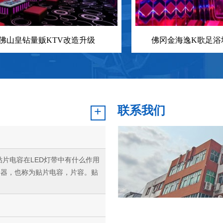
佛山皇钻量贩KTV改造升级
佛冈金海逸K歌足浴
联系我们
+
带中有什么作用
容器，也称为贴片电容，片容。贴
公