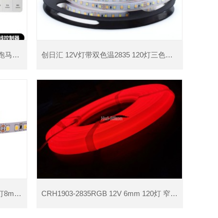
网红24V led流水灯带单色智能追光跑马铝槽自粘灯条家居婚庆氛围装饰
创日汇 12V灯带双色温2835 120灯三色可调光变色软灯条
DC12V 2835W高品质三安芯片120灯8mm定制功率SMD2835软灯带
CRH1903-2835RGB 12V 6mm 120灯 窄版游艺设备软灯条